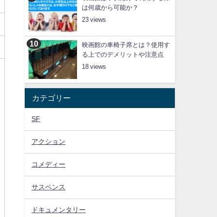
は何歳から可能か？
23
映画館の車椅子席とは？使用す
る上でのデメリットや注意点
18
カテゴリー
SF
アクション
コメディー
サスペンス
ドキュメンタリー