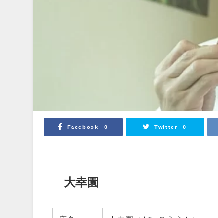
Facebook
Twitter
0
0
大幸園