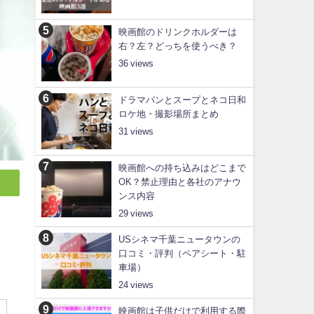
映画館のドリンクホルダーは
右？左？どっちを使うべき？
36
ドラマパンとスープとネコ日和
ロケ地・撮影場所まとめ
31
映画館への持ち込みはどこまで
OK？禁止理由と各社のアナウ
ンス内容
29
USシネマ千葉ニュータウンの
口コミ・評判（ペアシート・駐
車場）
24
映画館は子供だけで利用する際