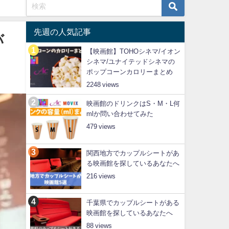
先週の人気記事
バ
【映画館】TOHOシネマ/イオン
シネマ/ユナイテッドシネマの
ポップコーンカロリーまとめ
2248
映画館のドリンクはS・M・L何
mlか問い合わせてみた
479
関西地方でカップルシートがあ
る映画館を探しているあなたへ
216
千葉県でカップルシートがある
映画館を探しているあなたへ
88