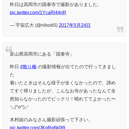
昨日は高岡市の国泰寺で撮影がありました。
pic.twitter.com/1YcaRl44nR
— 宇宙広大 (@nihoiti5)
2017年5月24日
富山県高岡市にある「国泰寺」
昨日
#散り椿
の撮影情報が出てたので行ってきまし
た
着いたときはそんな様子が全くなかったので、諦め
てすぐ帰りましたが、こんなお寺があったなんて全
然知らなかったのでビックリ！晴れててよかった〜
＼(^o^)／
木村組のみなさん撮影頑張って下さい。
pic.twitter.com/JKgRq6k0t9