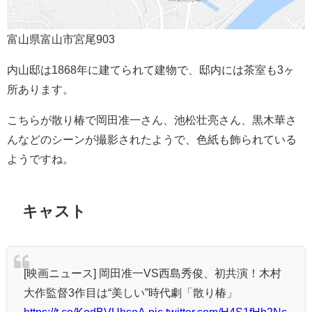
富山県富山市宮尾903
内山邸は1868年に建てられて建物で、邸内には茶室も3ヶ
所あります。
こちらが散り椿で岡田准一さん、池松壮亮さん、黒木華さ
んなどのシーンが撮影されたようで、色紙も飾られている
ようですね。
キャスト
[映画ニュース] 岡田准一VS西島秀俊、初共演！木村
大作監督3作目は“美しい”時代劇「散り椿」
https://t.co/KodBVUhsoA
pic.twitter.com/H4S1fHb2Nc