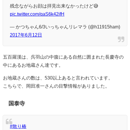
残念ながらお顔は拝見出来なかったけど😅
pic.twitter.com/qaS6k42ifH
— かつちゃん6/3いっちゃんリレマラ (@h11915ham)
2017年6月12日
五百羅漢は、呉羽山の中腹にある自然に囲まれた長慶寺の
中にあるお地蔵さん達です。
お地蔵さんの数は、530以上あると言われています。
こちらで、岡田准一さんの目撃情報がありました。
国泰寺
#散り椿