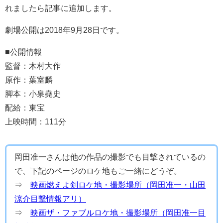
れましたら記事に追加します。
劇場公開は2018年9月28日です。
■公開情報
監督：木村大作
原作：葉室麟
脚本：小泉堯史
配給：東宝
上映時間：111分
岡田准一さんは他の作品の撮影でも目撃されているの
で、下記のページのロケ地もご一緒にどうぞ。
⇒
映画燃えよ剣ロケ地・撮影場所（岡田准一・山田
涼介目撃情報アリ）
⇒
映画ザ・ファブルロケ地・撮影場所（岡田准一目