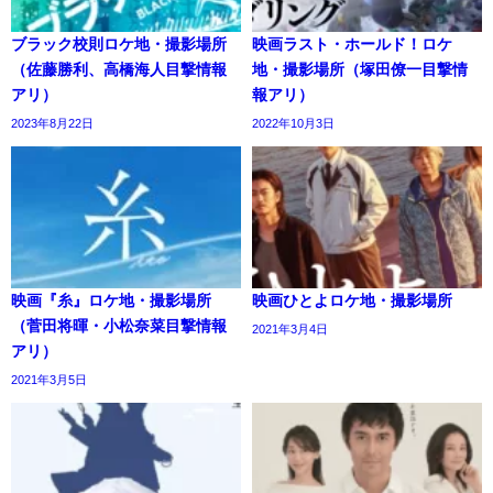
ブラック校則ロケ地・撮影場所
映画ラスト・ホールド！ロケ
（佐藤勝利、高橋海人目撃情報
地・撮影場所（塚田僚一目撃情
アリ）
報アリ）
2023年8月22日
2022年10月3日
映画『糸』ロケ地・撮影場所
映画ひとよロケ地・撮影場所
（菅田将暉・小松奈菜目撃情報
2021年3月4日
アリ）
2021年3月5日