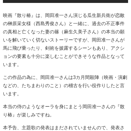
映画『散り椿』は、岡田准一さん演じる瓜生新兵衛が恋敵
の榊原采女様（西島秀俊さん）と一緒に、過去の不正事件
の真相と亡くなった妻の篠（麻生久美子さん）の本当の願
いを解いていく切ないストーリーですが、岡田准一さんが
馬に飛び乗ったり、剣術を披露するシーンもあり、アクシ
ョンの要素も十分に楽しむことができそうな作品となって
います。
この作品の為に、岡田准一さんは3カ月間殺陣（映画・演劇
などの、たちまわりのこと）の稽古を行い役作りしたと言
います。
本当の侍のようなオーラを身にまとう岡田准一さんの『散
り椿』が楽しみですね。
本予告、主題歌の発表はまだされていませんので、発表さ