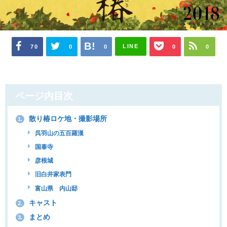
LINE
70
0
0
0
0
ページ内目次
散り椿ロケ地・撮影場所
1.
呉羽山の五百羅漢
国泰寺
彦根城
旧白井家表門
富山県 内山邸
キャスト
2.
まとめ
3.