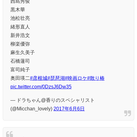
西島秀俊
黒木華
池松壮亮
緒形直人
新井浩文
柳楽優弥
麻生久美子
石橋蓮司
富司純子
奥田瑛二
#彦根城
#琵琶湖
#映画ロケ
#散り椿
pic.twitter.com/0DzsJ6Dw35
— ドラちゃん@香りのスペシャリスト
(@Micchan_lovely)
2017年6月6日