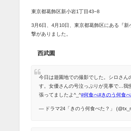
東京都葛飾区新小岩1丁目43−8
3月6日、4月10日、東京都葛飾区にある『
撃がありました。
西武園
今日は遊園地での撮影でした。シロさん
す。女優さんの号泣っぷりが見事で…我
張ってましたよ^_^
#何食べ
#きのう何食
— ドラマ24「きのう何食べた？」 (@tx_nan