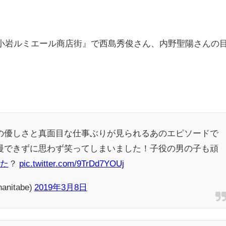
新小岩ルミエール商店街』で西島秀俊さん、内野聖陽さんの
の優しさと真面目な仕事ぶりが見られるあのエピソードで
慢できずに思わず笑ってしまいました！子役の男の子も頑
べた
？
pic.twitter.com/9TrDd7YOUj
itabe)
2019年3月8日