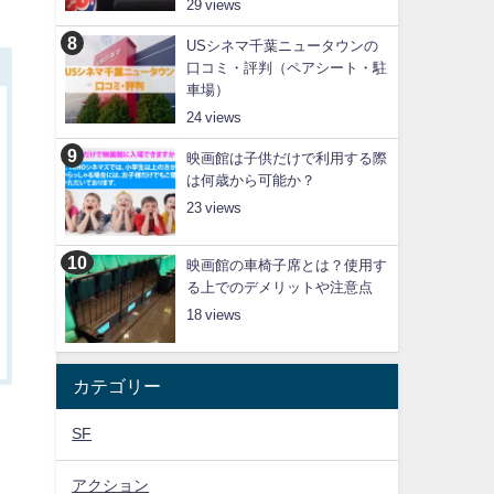
29
USシネマ千葉ニュータウンの
口コミ・評判（ペアシート・駐
車場）
24
映画館は子供だけで利用する際
は何歳から可能か？
23
映画館の車椅子席とは？使用す
る上でのデメリットや注意点
18
カテゴリー
SF
アクション