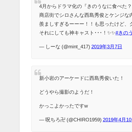
4月からドラマ化の『きのうなに食べた
商店街でシロさんな西島秀俊とケンジな
羨ましすぎるーーー！！も思ったけど、ク
それにしても神キャスト･･･！✨✨
#きの
— しーな (@mint_417)
2019年3月7日
新小岩のアーケードに西島秀俊いた！
どうやら撮影のようだ！
かっこよかったですw
— 呪ちろ卍 (@CHIRO1959)
2019年4月1