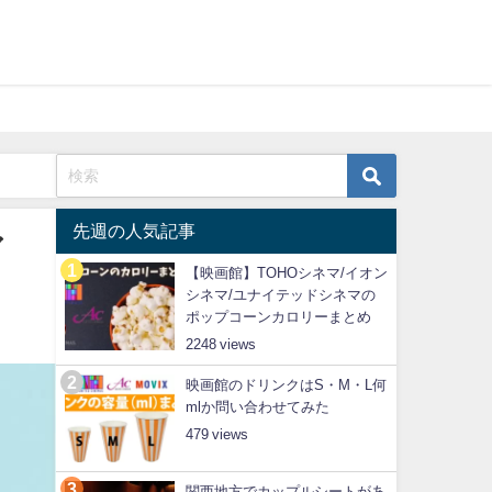
先週の人気記事
ア
【映画館】TOHOシネマ/イオン
シネマ/ユナイテッドシネマの
ポップコーンカロリーまとめ
2248
映画館のドリンクはS・M・L何
mlか問い合わせてみた
479
関西地方でカップルシートがあ