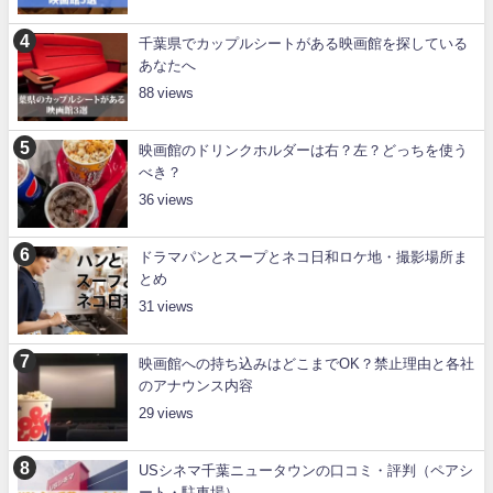
千葉県でカップルシートがある映画館を探している
あなたへ
88
映画館のドリンクホルダーは右？左？どっちを使う
べき？
36
ドラマパンとスープとネコ日和ロケ地・撮影場所ま
とめ
31
映画館への持ち込みはどこまでOK？禁止理由と各社
のアナウンス内容
29
USシネマ千葉ニュータウンの口コミ・評判（ペアシ
ート・駐車場）