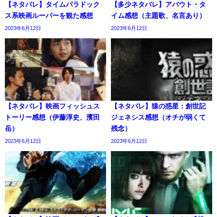
【ネタバレ】タイムパラドック
【多少ネタバレ】アバウト・タ
ス系映画ルーパーを観た感想
イム感想（主題歌、名言あり）
2023年6月12日
2023年6月12日
【ネタバレ】映画フィッシュス
【ネタバレ】猿の惑星：創世記
トーリー感想（伊藤淳史、濱田
ジェネシス感想（オチが弱くて
岳）
残念）
2023年6月12日
2023年6月12日