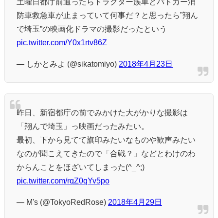
土曜日都庁前通ったらトラクター族車とパトカー消
防車救急車が止まっていて何事だ？と思ったら”翔ん
で埼玉”の映画化ドラマの撮影だったという
pic.twitter.com/Y0x1rtv86Z
— しかとみよ (@sikatomiyo)
2018年4月23日
昨日、新宿都庁の前でみかけた大がかりな撮影は
「翔んで埼玉」っ映画だったみたい。
最初、下から見てて旗印みたいなものや歓声みたい
なのが聞こえてきたので「合戦？」などとわけのわ
からんことをほざいてしまった(^_^;)
pic.twitter.com/rqZ0qYv5po
— M's (@TokyoRedRose)
2018年4月29日