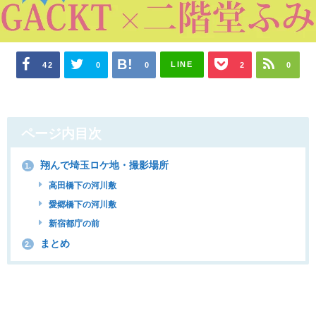
LINE
42
0
0
2
0
ページ内目次
翔んで埼玉ロケ地・撮影場所
1.
高田橋下の河川敷
愛郷橋下の河川敷
新宿都庁の前
まとめ
2.