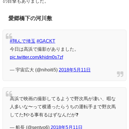
の目撃もありました。
愛郷橋下の河川敷
#翔んで埼玉
#GACKT
今日は高浜で撮影がありました。
pic.twitter.com/khjdm0s7zf
— 宇宙広大 (@nihoiti5)
2018年5月11日
高浜で映画の撮影してるようで野次馬が凄い、暇な
人多いな〜って横通ったらうちの運転手まで野次馬
してた❗️やる事有るはずなんだが❓
— 船長 (@sentyo6)
2018年5月11日