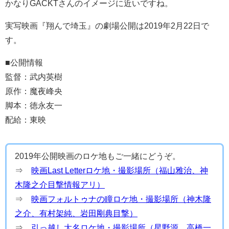
かなりGACKTさんのイメージに近いですね。
実写映画『翔んで埼玉』の劇場公開は2019年2月22日で
す。
■公開情報
監督：武内英樹
原作：魔夜峰央
脚本：徳永友一
配給：東映
2019年公開映画のロケ地もご一緒にどうぞ。
⇒
映画Last Letterロケ地・撮影場所（福山雅治、神
木隆之介目撃情報アリ）
⇒
映画フォルトゥナの瞳ロケ地・撮影場所（神木隆
之介、有村架純、岩田剛典目撃）
⇒
引っ越し大名ロケ地・撮影場所（星野源、高橋一