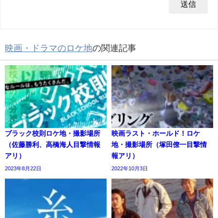
映画・ドラマのロケ地
の関連記事
ブラック校則ロケ地・撮影場所
映画ラスト・ホールド！ロケ
（佐藤勝利、高橋海人目撃情報
地・撮影場所（塚田僚一目撃情
アリ）
報アリ）
2023年8月22日
2022年10月3日