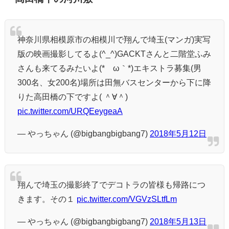
神奈川県相模原市の相模川で翔んで埼玉(マンガ)実写
版の映画撮影してるよ(^_^)GACKTさんと二階堂ふみ
さんも来てるみたいよ(*´ω｀*)エキストラ募集(男
300名、女200名)場所は田無バスセンターから下に降
りた高田橋の下ですよ( ＾∀＾)
pic.twitter.com/URQEeygeaA
— やっちゃん (@bigbangbigbang7)
2018年5月12日
翔んで埼玉の撮影終了でデコトラの皆様も帰路につ
きます。その１
pic.twitter.com/VGVzSLtfLm
— やっちゃん (@bigbangbigbang7)
2018年5月13日