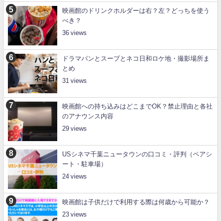
映画館のドリンクホルダーは右？左？どっちを使う
べき？
36
ドラマパンとスープとネコ日和ロケ地・撮影場所ま
とめ
31
映画館への持ち込みはどこまでOK？禁止理由と各社
のアナウンス内容
29
USシネマ千葉ニュータウンの口コミ・評判（ペアシ
ート・駐車場）
24
映画館は子供だけで利用する際は何歳から可能か？
23