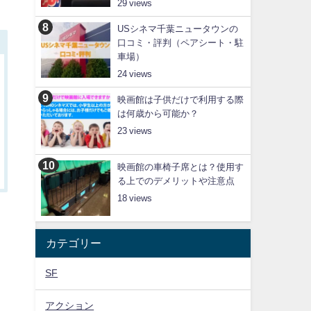
29
USシネマ千葉ニュータウンの
口コミ・評判（ペアシート・駐
車場）
24
映画館は子供だけで利用する際
は何歳から可能か？
23
映画館の車椅子席とは？使用す
る上でのデメリットや注意点
18
カテゴリー
SF
アクション