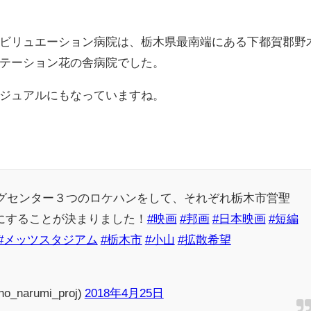
ビリュエーション病院は、栃木県最南端にある下都賀郡野
テーション花の舎病院でした。
ジュアルにもなっていますね。
ングセンター３つのロケハンをして、それぞれ栃木市営聖
にすることが決まりました！
#映画
#邦画
#日本映画
#短編
#メッツスタジアム
#栃木市
#小山
#拡散希望
arumi_proj)
2018年4月25日