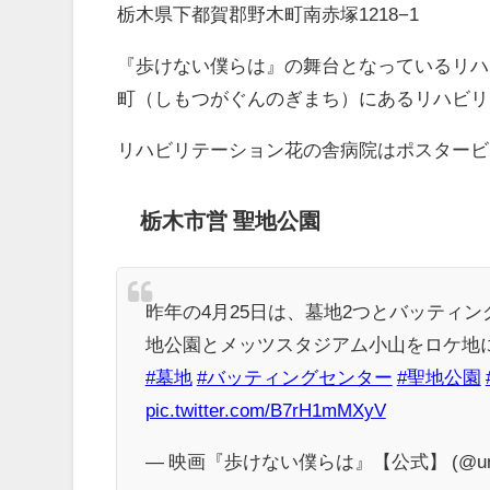
栃木県下都賀郡野木町南赤塚1218−1
『歩けない僕らは』の舞台となっているリハ
町（しもつがぐんのぎまち）にあるリハビリ
リハビリテーション花の舎病院はポスタービ
栃木市営 聖地公園
昨年の4月25日は、墓地2つとバッティ
地公園とメッツスタジアム小山をロケ地
#墓地
#バッティングセンター
#聖地公園
pic.twitter.com/B7rH1mMXyV
— 映画『歩けない僕らは』【公式】 (@uno_n