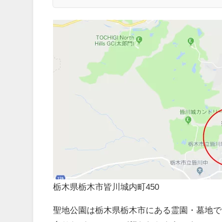
栃木県栃木市皆川城内町450
聖地公園は栃木県栃木市にある霊園・墓地で