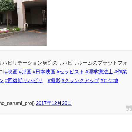
リハビリテーション病院のリハビリルームのプラットフォ
す♪
#映画
#邦画
#日本映画
#セラピスト
#理学療法士
#作業
ン
#回復期リハビリ
#撮影
#クランクアップ
#ロケ地
arumi_proj)
2017年12月20日