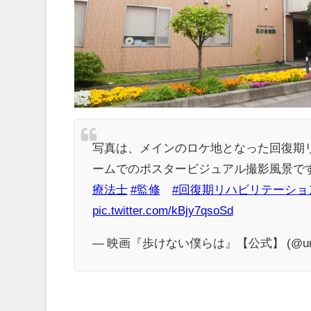
写真は、メインのロケ地となった回復期
ームでのポスタービジュアル撮影風景で
療法士
#監修
#回復期リハビリテーショ
pic.twitter.com/kBjy7qsoSd
— 映画『歩けない僕らは』【公式】 (@uno_n