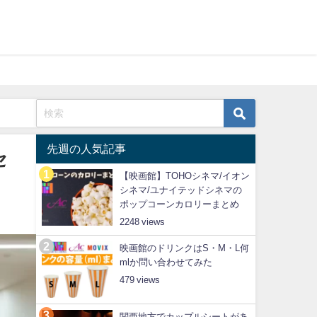
先週の人気記事
セ
【映画館】TOHOシネマ/イオン
シネマ/ユナイテッドシネマの
ポップコーンカロリーまとめ
2248
映画館のドリンクはS・M・L何
mlか問い合わせてみた
479
関西地方でカップルシートがあ