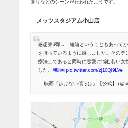
参りなどのシーンが行われたようです。
メッツスタジアム小山店
感想第3弾→「短編ということもあって
を持っているように感じました。そのテ
療法士であると同時に恋愛に悩む若い女
した。
#映画
pic.twitter.com/zj10Qi9LVe
— 映画『歩けない僕らは』【公式】 (@uno_n