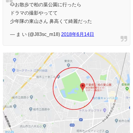
🐶お散歩で柏の葉公園に行ったら
ドラマの撮影やってて
少年隊の東山さん 鼻高くて綺麗だった
— ま い (@J83sc_m18)
2018年6月14日