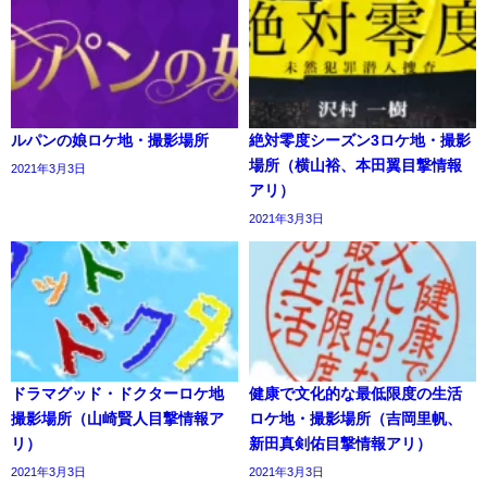
ルパンの娘ロケ地・撮影場所
絶対零度シーズン3ロケ地・撮影
場所（横山裕、本田翼目撃情報
2021年3月3日
アリ）
2021年3月3日
ドラマグッド・ドクターロケ地
健康で文化的な最低限度の生活
撮影場所（山崎賢人目撃情報ア
ロケ地・撮影場所（吉岡里帆、
リ）
新田真剣佑目撃情報アリ）
2021年3月3日
2021年3月3日