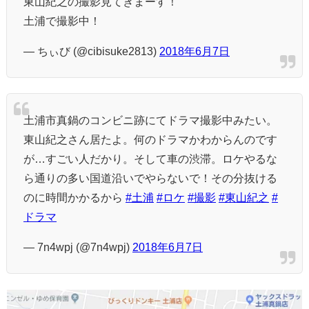
東山紀之の撮影見てきまーす！
土浦で撮影中！
— ちぃび (@cibisuke2813)
2018年6月7日
土浦市真鍋のコンビニ跡にてドラマ撮影中みたい。
東山紀之さん居たよ。何のドラマかわからんのです
が…すごい人だかり。そして車の渋滞。ロケやるな
ら通りの多い国道沿いでやらないで！その分抜ける
のに時間かかるから
#土浦
#ロケ
#撮影
#東山紀之
#
ドラマ
— 7n4wpj (@7n4wpj)
2018年6月7日