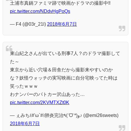
土浦市真鍋ファミマ跡で映画かドラマの撮影中‼️
pic.twitter.com/NDdvHgPoQs
— F4 (@03r_21l)
2018年6月7日
東山紀之さんが出ている刑事7人？のドラマ撮影して
た～
東京から近い穴場＆田舎だから撮影来やすいのか
な？妖怪ウォッチの実写映画に自分宅映ってた時は
笑ったｗｗｗ
わナンバーのパトカー沢山あった…
pic.twitter.com/2KVMTXZt0K
— ぇみち꒰#'ω`#꒱肺炎完治٩(ˊᗜˋ*)و♪ (@emi26sweets)
2018年6月7日