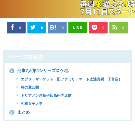
LINE
0
0
0
0
0
ページ内目次
刑事7人第4シリーズロケ地
1.
エブリーマーケット（旧ファミリーマート土浦真鍋一丁目店）
柏の葉公園
トリアノン洋菓子店高円寺店前
相模女子大学
まとめ
2.