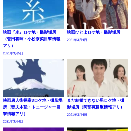
映画『糸』ロケ地・撮影場所
映画ひとよロケ地・撮影場所
（菅田将暉・小松奈菜目撃情報
2021年3月4日
アリ）
2021年3月5日
映画唐人街探案3ロケ地・撮影場
まだ結婚できない男ロケ地・撮
所（妻夫木聡・トニージャー目
影場所（阿部寛目撃情報アリ）
撃情報アリ）
2021年3月4日
2021年3月4日