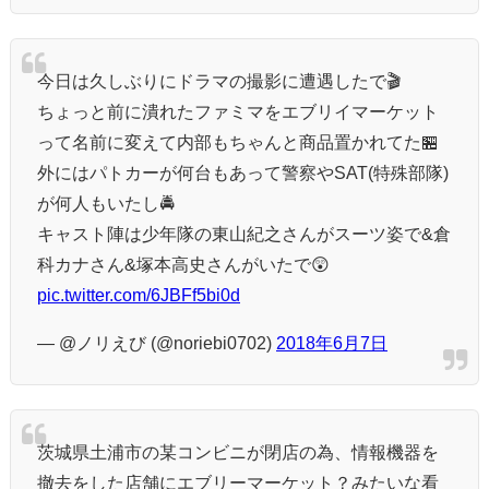
今日は久しぶりにドラマの撮影に遭遇したで🎬
ちょっと前に潰れたファミマをエブリイマーケット
って名前に変えて内部もちゃんと商品置かれてた🏪
外にはパトカーが何台もあって警察やSAT(特殊部隊)
が何人もいたし🚔
キャスト陣は少年隊の東山紀之さんがスーツ姿で&倉
科カナさん&塚本高史さんがいたで😲
pic.twitter.com/6JBFf5bi0d
— @ノリえび (@noriebi0702)
2018年6月7日
茨城県土浦市の某コンビニが閉店の為、情報機器を
撤去をした店舗にエブリーマーケット？みたいな看