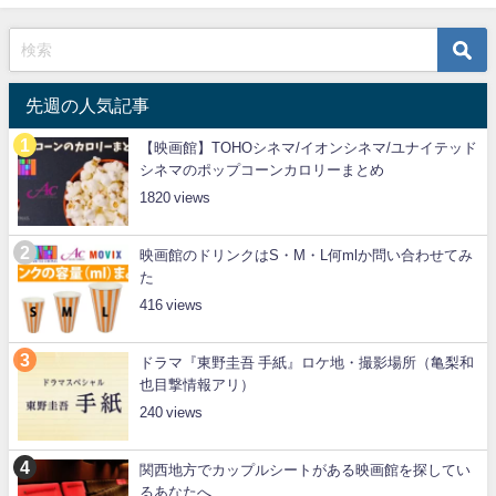
先週の人気記事
【映画館】TOHOシネマ/イオンシネマ/ユナイテッド
シネマのポップコーンカロリーまとめ
1820
映画館のドリンクはS・M・L何mlか問い合わせてみ
た
416
ドラマ『東野圭吾 手紙』ロケ地・撮影場所（亀梨和
也目撃情報アリ）
240
関西地方でカップルシートがある映画館を探してい
るあなたへ