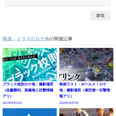
映画・ドラマのロケ地
の関連記事
ブラック校則ロケ地・撮影場所
映画ラスト・ホールド！ロケ
（佐藤勝利、高橋海人目撃情報
地・撮影場所（塚田僚一目撃情
アリ）
報アリ）
2023年8月22日
2022年10月3日