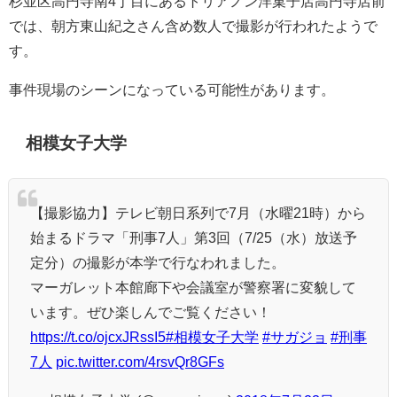
杉並区高円寺南4丁目にあるトリアノン洋菓子店高円寺店前
では、朝方東山紀之さん含め数人で撮影が行われたようで
す。
事件現場のシーンになっている可能性があります。
相模女子大学
【撮影協力】テレビ朝日系列で7月（水曜21時）から
始まるドラマ「刑事7人」第3回（7/25（水）放送予
定分）の撮影が本学で行なわれました。
マーガレット本館廊下や会議室が警察署に変貌して
います。ぜひ楽しんでご覧ください！
https://t.co/ojcxJRssI5
#相模女子大学
#サガジョ
#刑事
7人
pic.twitter.com/4rsvQr8GFs