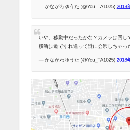
— かながわゆうた (@You_TA1025)
201
いや、移動中だったかな？カメラは回して
横断歩道ですれ違って謎に会釈しちゃっ
— かながわゆうた (@You_TA1025)
201