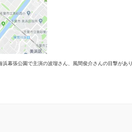
る海浜幕張公園で主演の波瑠さん、風間俊介さんの目撃があ