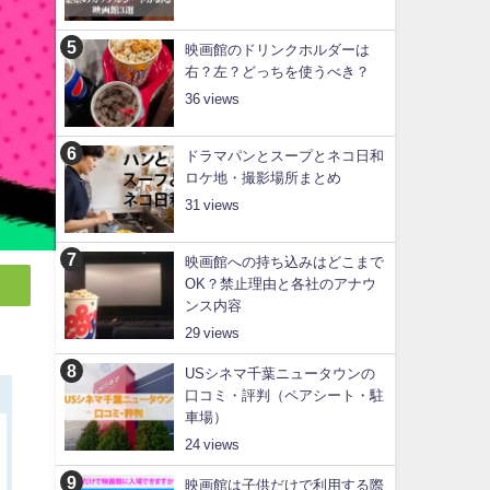
映画館のドリンクホルダーは
右？左？どっちを使うべき？
36
ドラマパンとスープとネコ日和
ロケ地・撮影場所まとめ
31
映画館への持ち込みはどこまで
OK？禁止理由と各社のアナウ
ンス内容
29
USシネマ千葉ニュータウンの
口コミ・評判（ペアシート・駐
車場）
24
映画館は子供だけで利用する際