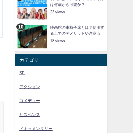
は何歳から可能か？
23
映画館の車椅子席とは？使用す
る上でのデメリットや注意点
18
カテゴリー
SF
アクション
コメディー
サスペンス
ドキュメンタリー