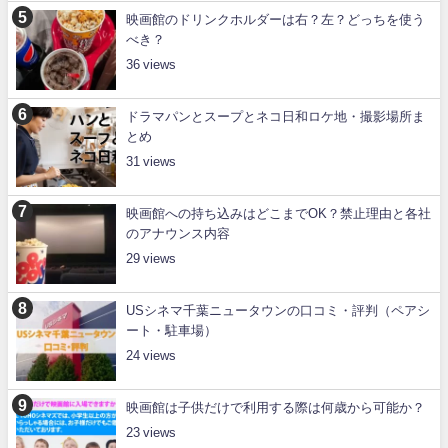
映画館のドリンクホルダーは右？左？どっちを使う
べき？
36
ドラマパンとスープとネコ日和ロケ地・撮影場所ま
とめ
31
映画館への持ち込みはどこまでOK？禁止理由と各社
のアナウンス内容
29
USシネマ千葉ニュータウンの口コミ・評判（ペアシ
ート・駐車場）
24
映画館は子供だけで利用する際は何歳から可能か？
23