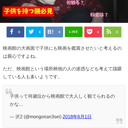
LINE
0
0
0
0
0
映画館の大画面で子供にも映画を鑑賞させたいと考えるの
は親心ですよね。
ただ、映画館という場所柄他の人の迷惑なども考えて躊躇
している人も多いようです。
子供って何歳位から映画館で大人しく観てられるの
かな…
— 沢2 (@mongorian3sei)
2018年6月1日